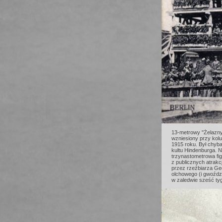
13-metrowy "Żelazny
wzniesiony przy kolu
1915 roku. Był chyb
kultu Hindenburga. 
trzynastometrowa fig
z publicznych atrakc
przez rzeźbiarza Ge
olchowego (i gwoźdz
w zaledwie sześć tyg