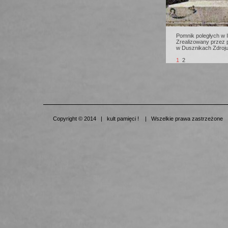
Pomnik poległych w I
Zrealizowany przez p
w Dusznikach Zdroj
1
2
Copyright © 2014 | kult pamięci ! | Wszelkie prawa zastrzeżone 