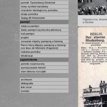
pomnik
Tannenberg-Denkmal
nowy symbol narodowy
charakter ideologiczny pomnika
dzieje pomnika
Stalag IB Hohenstein
Gigantyczna, drewni
pamięć
w Berlinie
miejsca pamięci
ślady pamięci-wycieczka pierwsza
kult pamięci
projekt
zerwanie między pamięcią a historią
Pierre Nora,
Między pamięcią a historią:
Les lieux de Memoire (fragment)
makieta pomnika
lokalizacja
zapomnienie
pomnik rozproszony
wymazywanie historii
stan obecny-szczątki
archiwum
bibliografia
linki stron
kontakt