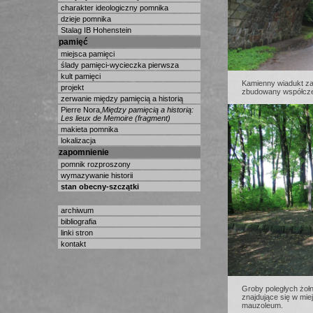
charakter ideologiczny pomnika
dzieje pomnika
Stalag IB Hohenstein
pamięć
miejsca pamięci
ślady pamięci-wycieczka pierwsza
kult pamięci
Kamienny wiadukt za
projekt
zbudowany współcze
zerwanie między pamięcią a historią
Pierre Nora,
Między pamięcią a historią:
Les lieux de Memoire (fragment)
makieta pomnika
lokalizacja
zapomnienie
pomnik rozproszony
wymazywanie historii
stan obecny-szczątki
archiwum
bibliografia
linki stron
kontakt
Groby poległych żołn
znajdujące się w mi
mauzoleum.