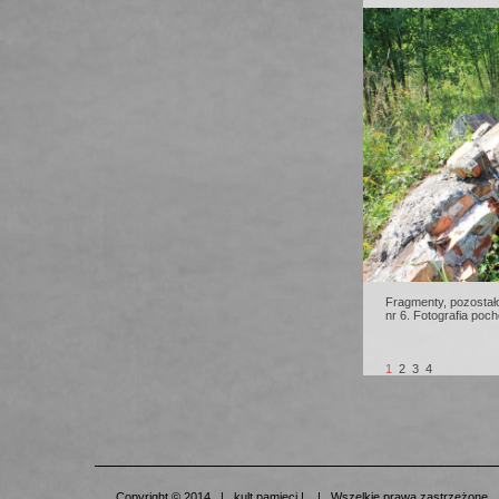
Fragmenty, pozostał
nr 6. Fotografia poch
1
2
3
4
Copyright © 2014 | kult pamięci ! | Wszelkie prawa zastrzeżone 