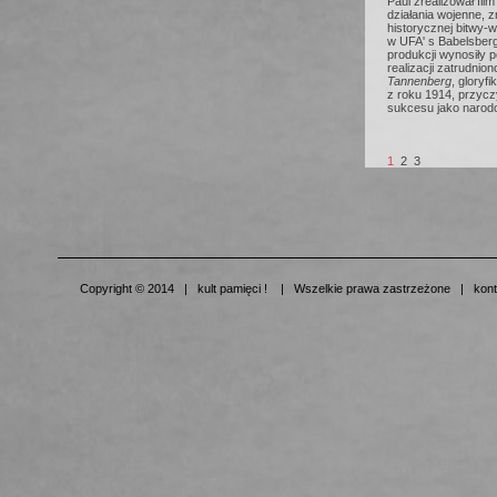
Paul zrealizował film 
działania wojenne, 
historycznej bitwy-
w UFA' s Babelsberg
produkcji wynosiły 
realizacji zatrudnio
Tannenberg
, gloryf
z roku 1914, przyczy
sukcesu jako narod
1
2
3
Copyright © 2014 | kult pamięci ! | Wszelkie prawa zastrzeżone | kont