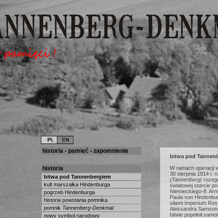
historia - pamięć - zapomnienie
bitwa pod Tannen
historia
W ramach operacji w
30 sierpnia 1914 r.
bitwa pod Tannenbergiem
(Tannenberg)
rozeg
kult marszałka Hindenburga
światowej starcie p
Niemieckiego-8. Ar
pogrzeb Hindenburga
Paula von Hindenbur
historia powstania pomnika
siłami Imperium Ros
pomnik
Tannenberg-Denkmal
Aleksandra Samsono
bitwie popełnił samo
nowy symbol narodowy