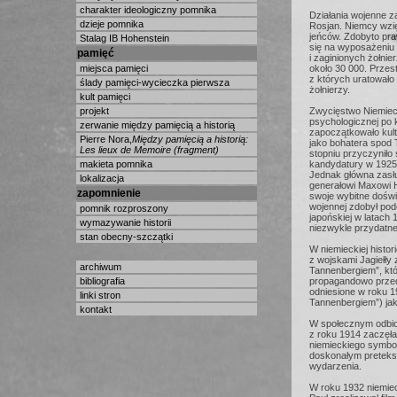
charakter ideologiczny pomnika
Działania wojenne z
dzieje pomnika
Rosjan. Niemcy wzię
jeńców. Zdobyto pra
Stalag IB Hohenstein
się na wyposażeniu 2
pamięć
i zaginionych żołnie
miejsca pamięci
około 30 000. Przesta
z których uratowało 
ślady pamięci-wycieczka pierwsza
żołnierzy.
kult pamięci
projekt
Zwycięstwo Niemiec
psychologicznej po 
zerwanie między pamięcią a historią
zapoczątkowało kul
Pierre Nora,
Między pamięcią a historią:
jako bohatera spod
Les lieux de Memoire (fragment)
stopniu przyczyniło 
makieta pomnika
kandydatury w 1925 
Jednak główna zasł
lokalizacja
generałowi Maxowi 
zapomnienie
swoje wybitne doświa
wojennej zdobył pod
pomnik rozproszony
japońskiej w latach 
wymazywanie historii
niezwykle przydatne
stan obecny-szczątki
W niemieckiej histor
z wojskami Jagiełły
archiwum
Tannenbergiem”, któ
bibliografia
propagandowo przed
odniesione w roku 1
linki stron
Tannenbergiem”) ja
kontakt
W społecznym odbio
z roku 1914 zaczęła
niemieckiego symbol
doskonałym preteks
wydarzenia.
W roku 1932 niemie