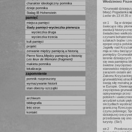
Włodzimierz Fisze
charakter ideologiczny pomnika
dzieje pomnika
"Grunwald dzisiejsz
bitwy) Pogadanka w
Stalag IB Hohenstein
Lwów
dn.13.VI.35 o
pamięć
miejsca pamięci
str.1 Są w dziejach
świecące niby płomi
ślady pamięci-wycieczka pierwsza
ewolucji historyczn
wycieczka druga
świadectwo wielkoś
wycieczka trzecia
czynami bohaterski
szlakach bojów i zm
kult pamięci
epopei oręża polsk
projekt
Jagiełły nad Krzyża
zerwanie między pamięcią a historią
mija w roku bieżący
pomiędzy Grunwald
Pierre Nora,
Między pamięcią a historią:
terenie dzisiejszyc
Les lieux de Memoire (fragment)
się owa pamiętna bi
makieta pomnika
świetne zwycięstwo 
lokalizacja
stanowisko międzyn
zarazem ostatni akt 
zapomnienie
Zakonu Krzyżackieg
pomnik rozproszony
grunwaldzkiej utrac
swoją siłę moralną ja
wymazywanie historii
w Europie. Otwieraj
stan obecny-szczątki
zwycięstwa grunwald
opisywanego przez 
polskich i uwieczni
archiwum
arcydzieł sztuki pię
bibliografia
skrzydłach wyobraź
linki stron
graniczną Rzeczypos
czynu polskiego; Sp
kontakt
dzisiejszej rzeczywi
przedstawia się on
turysty. (Sic!)
str.2 Przekroczyw