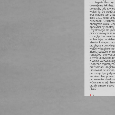
rozciągłości history
doznajemy lekkiego 
potęguje, gdy towa
wyjaśnia, że wzgórz
jest właśnie tem z 
lipca 1410 roku-ujrz
Krzyzack.-Urlich v
chorągwie wojsk Jagi
specyficzny nastró
i myślowego skupien
pierścieniowym szla
rozległych obszarów
wchłaniając w siebi
ziemio, którą oto r
przybysza polskiego
wejść w bezimienne
ziemi, na której ong
rodaków. i oto wysu
a myśl ukołysana p
z wolna wyzwala się
i poprzez mglistą za
przeszłości. Jagiełło
Grunwald- te imiona
przestają być jedy
zamierzchłej przeszł
przemawiać do duszy
wówczas w tej nieme
przebrzmiałej sławy
(Sic!)
1
2