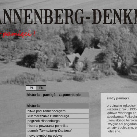
historia - pamięć - zapomnienie
ślady pamięci
historia
oryginalne rękopisy
Fiszera z roku 1935
bitwa pod Tannenbergiem
lądowo-wodnego ze s
kult marszałka Hindenburga
absolwenta Politech
Lwowskiego Aeroklub
pogrzeb Hindenburga
i wygłaszał pogada
historia powstania pomnika
tematy społeczne, p
pomnik
Tannenberg-Denkmal
i etyczne.
nowy symbol narodowy