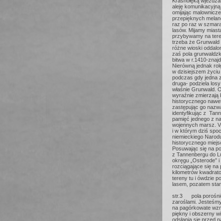
Krasnołęką wjeżdża
aleję komunikacyjną 
omijając malowniczem
przepięknych melanch
raz po raz w szmara
lasów. Mijamy miasta
przybywamy na ter
trzeba że Grunwald 
różne wioski oddalon
zaś pola grunwaldzk
bitwa w r.1410-znajd
Nierówną jednak rol
w dzisiejszem życiu
podczas gdy jedna z
druga- podziela losy
właśnie Grunwald. 
wyraźnie zmierzają 
historycznego nawet
zastępując go nazwą
identyfikując z Tan
pamięć jednego z n
wojennych marsz. V
i w którym dziś spo
niemieckiego Narodu
historycznego miejs
Posuwając się na p
z Tannenbergu do 
okręgu „Osterode” i 
rozciągające się na 
kilometrów kwadrat
tereny tu i ówdzie 
lasem, pozatem stan
str.3 pola porośnię
zaroślami. Jesteśm
na pagórkowate wzni
piękny i obszerny wi
odsłania się przed 