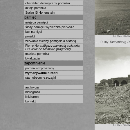
charakter ideologiczny pomnika
dzieje pomnika
Stalag IB Hohenstein
pamięć
miejsca pamięci
ślady pamięci-wycieczka pierwsza
kult pamięci
projekt
fot. Klaus Otto 
zerwanie między pamięcią a historią
Ruiny
Tannenberg-D
Pierre Nora,
Między pamięcią a historią:
Les lieux de Memoire (fragment)
makieta pomnika
lokalizacja
zapomnienie
pomnik rozproszony
wymazywanie historii
stan obecny-szczątki
archiwum
bibliografia
linki stron
kontakt
fot. Klaus Otto 