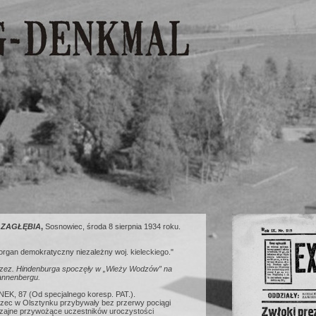
 ZAGŁĘBIA
,
Sosnowiec, środa 8 sierpnia 1934 roku.
organ demokratyczny niezależny woj. kieleckiego."
rzez. Hindenburga spoczęły w „Wieży Wodzów” na
annenbergu.
K, 87 (Od specjalnego koresp. PAT.).
zec w Olsztynku przybywały bez przerwy pociągi
ajne przywożące uczestników uroczystości