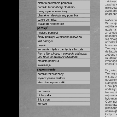
żałobnych
historia powstania pomnika
zapchane
pomnik
Tannenberg-Denkmal
miejscow
zwłokami
nowy symbol narodowy
pogrzebow
charakter ideologiczny pomnika
dzieje pomnika
Nabożeńs
Wczoraj 
Stalag IB Hohenstein
najbliżs
pamięć
gdzie na
miejsca pamięci
zmarłego
pochodni
ślady pamięci-wycieczka pierwsza
się dźwię
kult pamięci
udział w 
projekt
honorową
Trumnę wy
zerwanie między pamięcią a historią
defiladz
Pierre Nora,
Między pamięcią a historią:
złożono n
Les lieux de Memoire (fragment)
Sztandar
makieta pomnika
zmarłego
kondukt 
lokalizacja
zapomnienie
W „Wież
Trumnę z
pomnik rozproszony
w t. zw. 
wymazywanie historii
ustawion
stan obecny-szczątki
Następni
Obok pomn
oddziały
archiwum
trumną de
bibliografia
najrozma
było mun
linki stron
Obok no
kontakt
cesarstw
pikelhaub
ośmiokątn
kłęby, z 