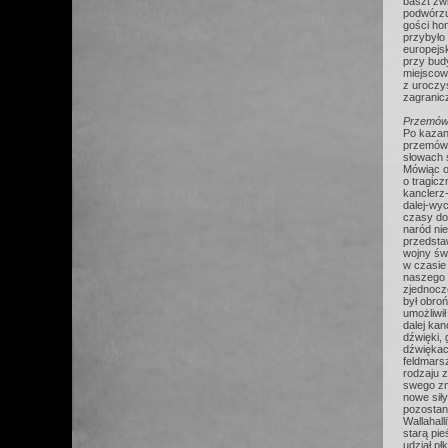
baszt zw
podwórzu
gości ho
przybyło
europejs
przy budy
miejscow
z uroczy
zagranicz
Przemówie
Po kazan
przemówił
słowach 
Mówiąc o
o tragic
kanclerz
dalej-wyc
czasy do 
naród nie
przedstaw
wojny świ
w czasie 
naszego n
zjednocz
był obroń
umożliwił
dalej kan
dźwięki, 
dźwiękac
feldmarsz
rodzaju 
swego zm
nowe siły
pozostan
Wallahall
starą pi
udział pł