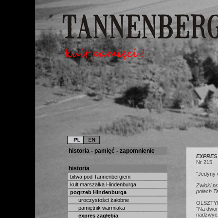
historia - pamięć - zapomnienie
EXPRES
Nr 215
historia
"Jedyny 
bitwa pod Tannenbergiem
kult marszałka Hindenburga
Zwłoki p
polach T
pogrzeb Hindenburga
uroczystości żałobne
OLSZTYNE
pamiętnik warmiaka
"Na dwor
nadzwycz
expres zagłębia