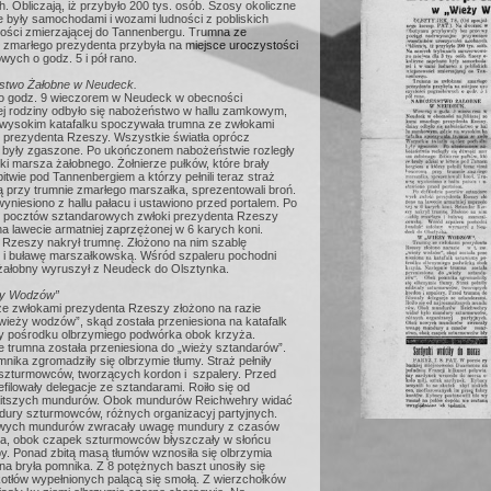
. Obliczają, iż przybyło 200 tys. osób. Szosy okoliczne
 były samochodami i wozami ludności z pobliskich
ości zmierzającej do Tannenbergu. Trumna ze
 zmarłego prezydenta przybyła na miejsce uroczystości
ych o godz. 5 i pół rano.
two Żałobne w Neudeck.
o godz. 9 wieczorem w Neudeck w obecności
zej rodziny odbyło się nabożeństwo w hallu zamkowym,
 wysokim katafalku spoczywała trumna ze zwłokami
 prezydenta Rzeszy. Wszystkie światła oprócz
 były zgaszone. Po ukończonem nabożeństwie rozległy
ki marsza żałobnego. Żołnierze pułków, które brały
bitwie pod Tannenbergiem a którzy pełnili teraz straż
 przy trumnie zmarłego marszałka, sprezentowali broń.
niesiono z hallu pałacu i ustawiono przed portalem. Po
ie pocztów sztandarowych zwłoki prezydenta Rzeszy
a lawecie armatniej zaprzężonej w 6 karych koni.
 Rzeszy nakrył trumnę. Złożono na nim szablę
 i buławę marszałkowską. Wśród szpaleru pochodni
żałobny wyruszył z Neudeck do Olsztynka.
y Wodzów”
e zwłokami prezydenta Rzeszy złożono na razie
„wieży wodzów”, skąd została przeniesiona na katafalk
y pośrodku olbrzymiego podwórka obok krzyża.
e trumna została przeniesiona do „wieży sztandarów”.
ika zgromadziły się olbrzymie tłumy. Straż pełniły
 szturmowców, tworzących kordon i szpalery. Przed
filowały delegacje ze sztandarami. Roiło się od
itszych mundurów. Obok mundurów Reichwehry widać
dury szturmowców, różnych organizacyj partyjnych.
wych mundurów zwracały uwagę mundury z czasów
a, obok czapek szturmowców błyszczały w słońcu
y. Ponad zbitą masą tłumów wznosiła się olbrzymia
a bryła pomnika. Z 8 potężnych baszt unosiły się
kotłów wypełnionych palącą się smołą. Z wierzchołków