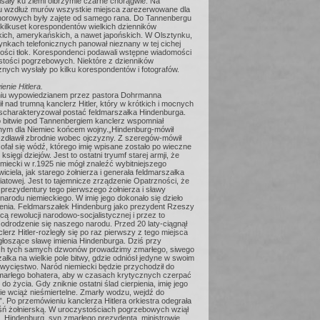
isały ku ziemi olbrzymie czarne chorągwie. Na
 wzdłuż murów wszystkie miejsca zarezerwowane dla
norowych były zajęte od samego rana. Do Tannenbergu
 kilkuset korespondentów wielkich dzienników
kich, amerykańskich, a nawet japońskich. W Olsztynku,
nkach telefonicznych panował nieznany w tej cichej
ości tłok. Korespondenci podawali wstępne wiadomości
stości pogrzebowych. Niektóre z dzienników
nych wysłały po kilku korespondentów i fotografów.
nie Hitlera.
iu wypowiedzianem przez pastora Dohrmanna
 nad trumną kanclerz Hitler, który w krótkich i mocnych
scharakteryzował postać feldmarszałka Hindenburga.
 bitwie pod Tannenbergiem kanclerz wspomniał
znym dla Niemiec końcem wojny.„Hindenburg-mówił
-zdławił zbrodnie wobec ojczyzny. Z szeregów-mówił
ofał się wódź, którego imię wpisane zostało po wieczne
księgi dziejów. Jest to ostatni tryumf starej armji, że
miecki w r.1925 nie mógł znaleźć wybitniejszego
iciela, jak starego żołnierza i generała feldmarszałka
atowej. Jest to tajemnicze zrządzenie Opatrzności, że
prezydentury tego pierwszego żołnierza i sławy
arodu niemieckiego. W imię jego dokonało się dzieło
enia. Feldmarszałek Hindenburg jako prezydent Rzeszy
cą rewolucji narodowo-socjalistycznej i przez to
 odrodzenie się naszego narodu. Przed 20 laty-ciągnął
clerz Hitler-rozległy się po raz pierwszy z tego miejsca
głoszące sławę imienia Hindenburga. Dziś przy
h tych samych dzwonów prowadzimy zmarłego, siwego
ałka na wielkie pole bitwy, gdzie odniósł jedyne w swoim
zwycięstwo. Naród niemiecki będzie przychodził do
arłego bohatera, aby w czasach krytycznych czerpać
 do życia. Gdy zniknie ostatni ślad cierpienia, imię jego
ie wciąż nieśmiertelne. Zmarły wodzu, wejdź do
i”. Po przemówieniu kanclerza Hitlera orkiestra odegrała
eśń żołnierską. W uroczystościach pogrzebowych wziął
k. Hindenburg, syn zmarłego prezydenta, ministrowie